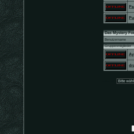
Pa
Pu
Das Mystery Fo
Benutzername
Gruppenmitglieder
Ay
dr
Gehe zu: