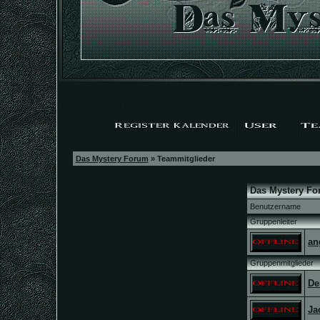
Das Mystery Forum
» Teammitglieder
Das Mystery Fo
Benutzername
Gruppenleiter
an
Gruppenmitglieder
De
Ja