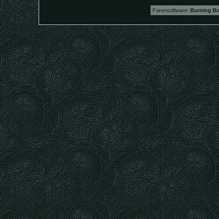
Forensoftware:
Burning Bo