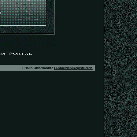
» Hallo Unbekannte [
Anmelden
|
Registrieren
]