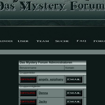
Das Mystery Forum Administratoren
Benutzername
Kontakt
Gruppenleiter
angels_epiphany
Gruppenmitglieder
Denna
Jacky