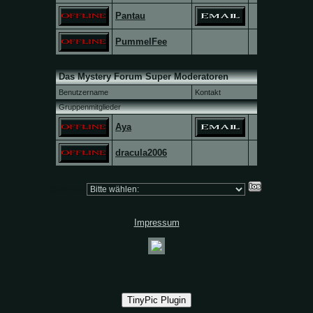
Pantau
PummelFee
Das Mystery Forum Super Moderatoren
Benutzername
Kontakt
Gruppenmitglieder
Aya
dracula2006
Gehe zu:
Impressum