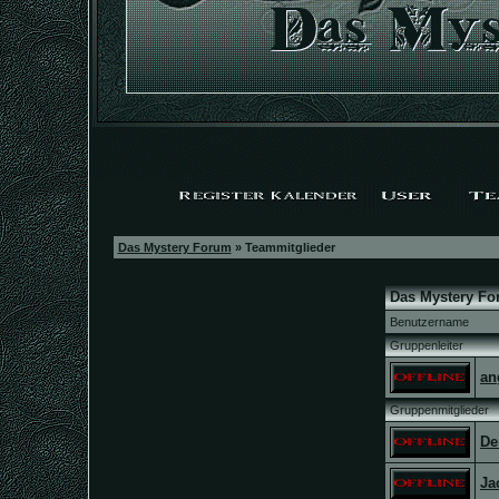
Das Mystery Forum
» Teammitglieder
Das Mystery Fo
Benutzername
Gruppenleiter
an
Gruppenmitglieder
De
Ja