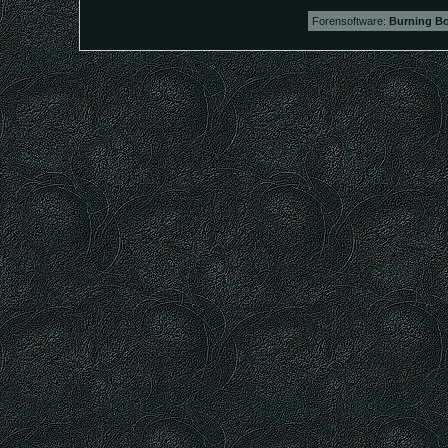
Forensoftware:
Burning Bo