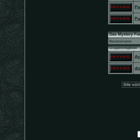
Pa
Pu
Das Mystery Fo
Benutzername
Gruppenmitglieder
Ay
dr
Gehe zu: