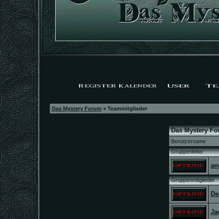
Das Mystery Forum
» Teammitglieder
Das Mystery Fo
Benutzername
Gruppenleiter
an
Gruppenmitglieder
De
Ja