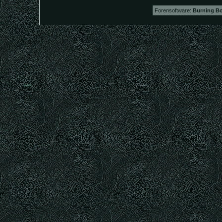
Forensoftware:
Burning Bo