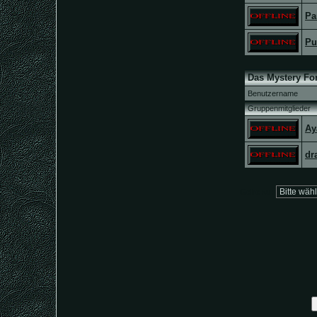
Pa
Pu
Das Mystery Fo
Benutzername
Gruppenmitglieder
Ay
dr
Gehe zu: