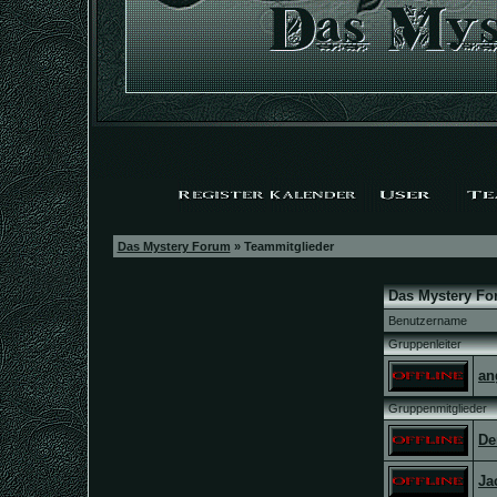
Das Mystery Forum
» Teammitglieder
Das Mystery Fo
Benutzername
Gruppenleiter
an
Gruppenmitglieder
De
Ja