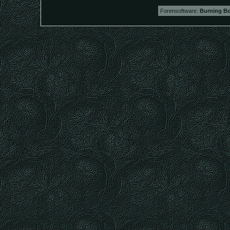
Forensoftware:
Burning Bo