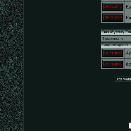
Pa
Pu
Das Mystery Fo
Benutzername
Gruppenmitglieder
Ay
dr
Gehe zu: