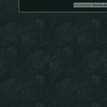
Forensoftware:
Burning Bo