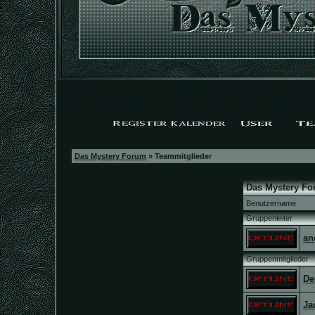
Das Mystery Forum
» Teammitglieder
Das Mystery Fo
Benutzername
Gruppenleiter
an
Gruppenmitglieder
De
Ja