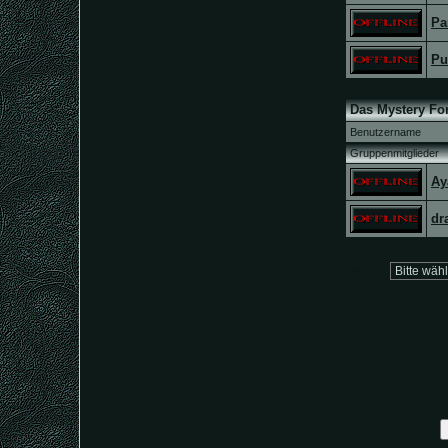
Pa
Pu
Das Mystery Fo
Benutzername
Gruppenmitglieder
Ay
dr
Gehe zu: