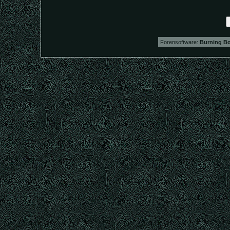
Forensoftware:
Burning Bo