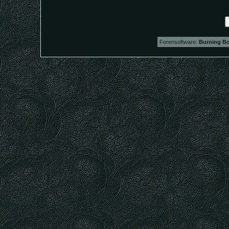
Forensoftware:
Burning Bo