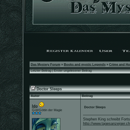
Das Mystery Forum
»
Books and mystic Legends
»
Crime and Ho
Letzter Beitrag
|
Erster ungelesener Beitrag
Doctor Sleeps
Autor
Beitrag
Ido
Doctor Sleeps
Gott/Göttin der Magie
Stephen King schreibt Forts
http://www.tagesanzeiger.ch