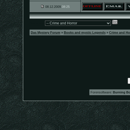
08.12.2009
08:25
Gehe zu:
Das Mystery Forum
»
Books and mystic Legends
»
Crime and Ho
Forensoftware:
Burning Bo