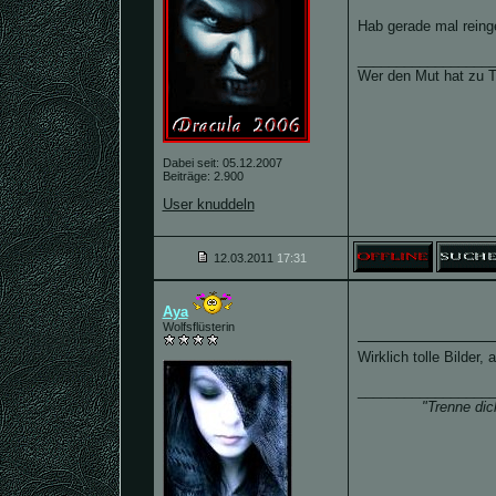
Hab gerade mal reing
_________________
Wer den Mut hat zu T
Dabei seit: 05.12.2007
Beiträge: 2.900
User knuddeln
12.03.2011
17:31
Aya
Wolfsflüsterin
Wirklich tolle Bilder,
_________________
"Trenne dic