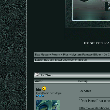
Das Mystery Forum
»
Pics
»
Mystery/Fantasy Bilder
»
Jo C
Letzter Beitrag
|
Erster ungelesener Beitrag
Jo Chen
Autor
Beitrag
Ido
Jo Chen
Gott/Göttin der Magie
"Dark Horse" hat eine
http://www.darkhorse