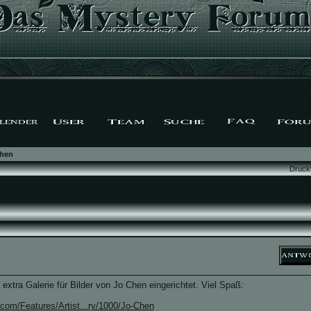
hen
Druck
 extra Galerie für Bilder von Jo Chen eingerichtet. Viel Spaß:
.com/Features/Artist...ry/1000/Jo-Chen