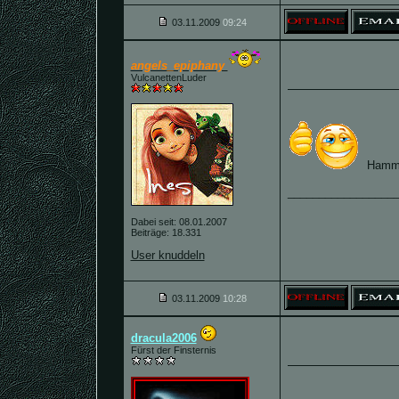
03.11.2009
09:24
angels_epiphany
VulcanettenLuder
Hamm
_________________
Dabei seit: 08.01.2007
Beiträge: 18.331
User knuddeln
03.11.2009
10:28
dracula2006
Fürst der Finsternis