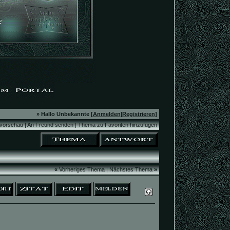
» Hallo Unbekannte [
Anmelden
|
Registrieren
]
vorschau
|
An Freund senden
|
Thema zu Favoriten hinzufügen
«
Vorheriges Thema
|
Nächstes Thema
»