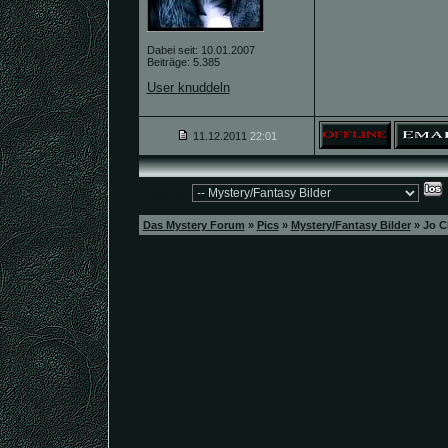
Dabei seit: 10.01.2007
Beiträge: 5.385
User knuddeln
11.12.2011
22:01
Gehe zu:
Das Mystery Forum
»
Pics
»
Mystery/Fantasy Bilder
»
Jo C