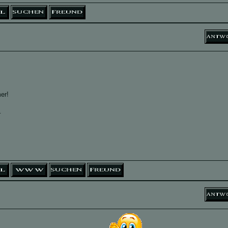
er!
_