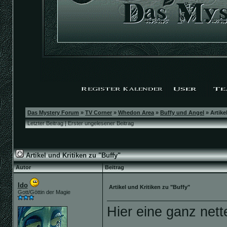
Das Mystery Forum
»
TV Corner
»
Whedon Area
»
Buffy und Angel
»
Artike
Letzter Beitrag
|
Erster ungelesener Beitrag
Artikel und Kritiken zu "Buffy"
Autor
Beitrag
Ido
Artikel und Kritiken zu "Buffy"
Gott/Göttin der Magie
Hier eine ganz nette