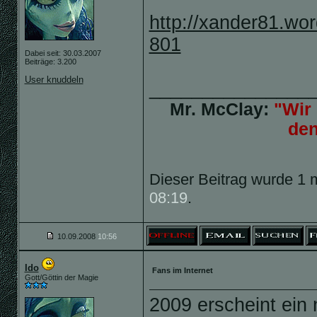
http://xander81.wo
801
Dabei seit: 30.03.2007
Beiträge: 3.200
User knuddeln
_______________
Mr. McClay:
"Wir 
de
Dieser Beitrag wurde 1 m
08:19
.
10.09.2008
10:56
Ido
Fans im Internet
Gott/Göttin der Magie
2009 erscheint ein