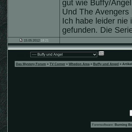
gut wie Buffy/Angel
Und The Avengers h
Ich habe leider nie
gefunden. Die Serie 
15.05.2012
18:21
Gehe zu:
Das Mystery Forum
»
TV Corner
»
Whedon Area
»
Buffy und Angel
»
Artike
Forensoftware:
Burning Bo