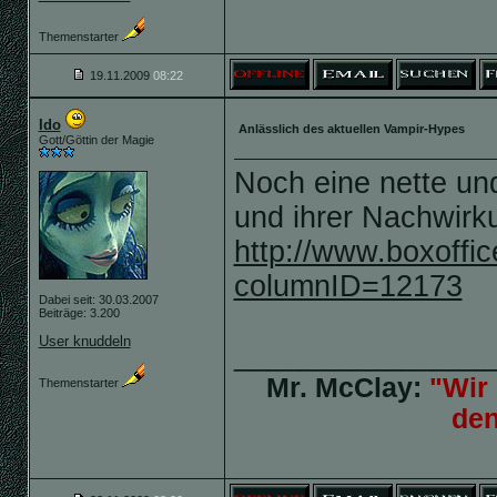
Themenstarter
19.11.2009
08:22
Ido
Anlässlich des aktuellen Vampir-Hypes
Gott/Göttin der Magie
Noch eine nette un
und ihrer Nachwirku
http://www.boxoffi
columnID=12173
Dabei seit: 30.03.2007
Beiträge: 3.200
User knuddeln
_______________
Mr. McClay:
"Wir 
Themenstarter
de