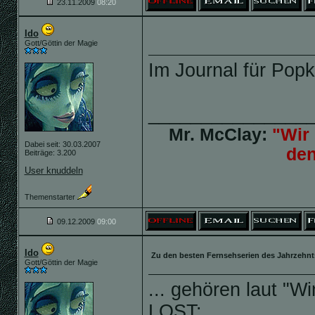
23.11.2009
08:20
Ido
Gott/Göttin der Magie
Im Journal für Popk
_______________
Mr. McClay:
"Wir 
Dabei seit: 30.03.2007
de
Beiträge: 3.200
User knuddeln
Themenstarter
09.12.2009
09:00
Ido
Zu den besten Fernsehserien des Jahrzehnts 
Gott/Göttin der Magie
... gehören laut "W
LOST: