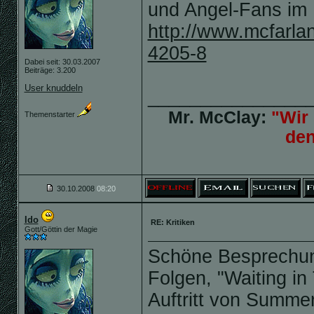
und Angel-Fans im I
http://www.mcfarl
4205-8
Dabei seit: 30.03.2007
Beiträge: 3.200
User knuddeln
_______________
Mr. McClay:
"Wir 
Themenstarter
de
30.10.2008
08:20
Ido
RE: Kritiken
Gott/Göttin der Magie
Schöne Besprechung
Folgen, "Waiting in
Auftritt von Summe