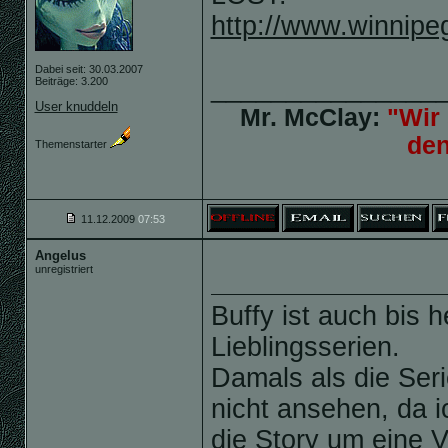
http://www.winnipe
Dabei seit: 30.03.2007
_______________
Beiträge: 3.200
User knuddeln
Mr. McClay:
"Wir 
de
Themenstarter
11.12.2009
07:53
Angelus
unregistriert
Buffy ist auch bis 
Lieblingsserien.
Damals als die Serie
nicht ansehen, da i
die Story um eine V