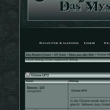
Das Mystery Forum
»
Off Topic
»
News aus aller Welt
»
Ostsee-U
Letzter Beitrag
|
Erster ungelesener Beitrag
Ostsee-UFO
Autor
Beitrag
Dennis_123
Ostsee-UFO
unregistriert
In der Ostsee wurde durch 
gleicht. Näheres dazu findet