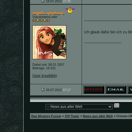
19.07.2012
15:35
angels_epiphany
VulcanettenLuder
ich glaub dafür bin ich zu b
__________________
Dabei seit: 08.01.2007
Beiträge: 18.331
User knuddeln
26.07.2012
07:17
Gehe zu:
Das Mystery Forum
»
Off Topic
»
News aus aller Welt
»
Ostsee-U