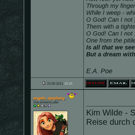
Through my finger
While I weep - whi
O God! Can I not 
Them with a tighte
O God! Can I not
One from the piti
Is all that we se
But a dream with
E.A. Poe
23.09.2011
16:24
angels_epiphany
VulcanettenLuder
Kim Wilde - 
Reise durch d