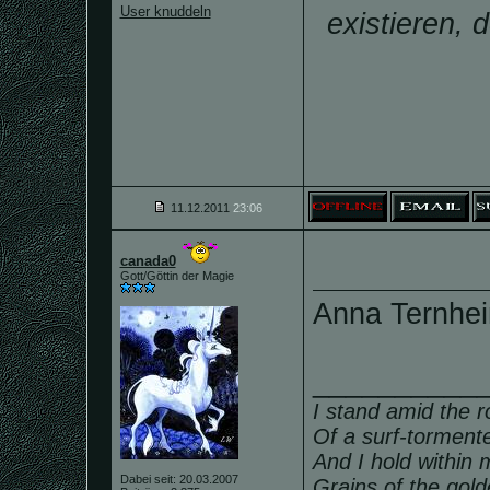
User knuddeln
existieren, 
11.12.2011
23:06
canada0
Gott/Göttin der Magie
Anna Ternheim
__________
I stand amid the r
Of a surf-torment
And I hold within
Dabei seit: 20.03.2007
Grains of the gol