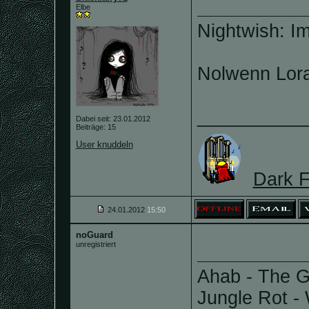
Elbe
Nightwish: I
Nolwenn Lora
__________
Dabei seit: 23.01.2012
Beiträge: 15
User knuddeln
Dark F
24.01.2012
15:50
noGuard
unregistriert
Ahab - The Gi
Jungle Rot -