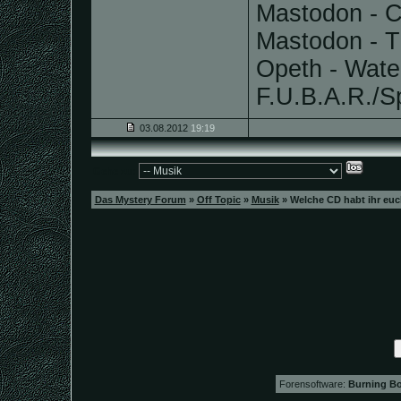
Mastodon - C
Mastodon - T
Opeth - Wate
F.U.B.A.R./Spl
03.08.2012
19:19
Gehe zu:
Das Mystery Forum
»
Off Topic
»
Musik
»
Welche CD habt ihr euc
Forensoftware:
Burning Bo