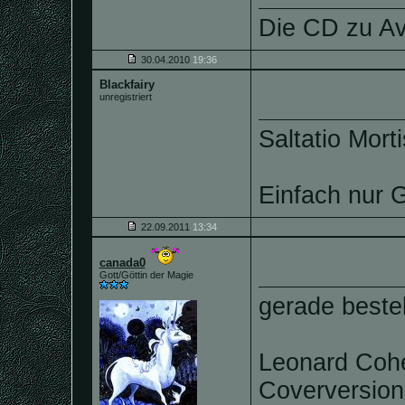
Die CD zu Av
30.04.2010
19:36
Blackfairy
unregistriert
Saltatio Mort
Einfach nur G
22.09.2011
13:34
canada0
Gott/Göttin der Magie
gerade bestel
Leonard Cohe
Coverversion