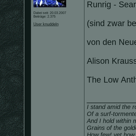
Runrig - Sear
Dabei seit: 20.03.2007
Beiträge: 2.375
(sind zwar be
User knuddeln
von den Neue
Alison Krauss
The Low Anth
__________
I stand amid the r
Of a surf-torment
And I hold within
Grains of the gol
How few! yet how 