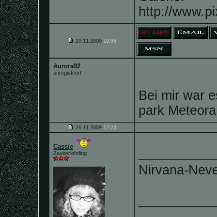
http://www.
20.11.2009
10:36
Aurora92
unregistriert
Bei mir war e
park Meteora
26.11.2009
12:23
Cassie
Zauberlehrling
Nirvana-Nev
__________