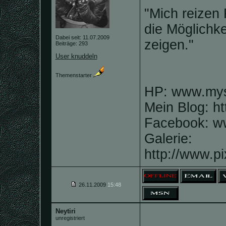
"Mich reizen 
die Möglichk
Dabei seit: 11.07.2009
zeigen."
Beiträge: 293
User knuddeln
Themenstarter
HP: www.mysp
Mein Blog: htt
Facebook: ww
Galerie:
http://www.
26.11.2009
15:48
Neytiri
unregistriert