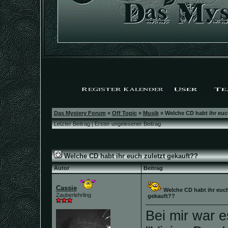
Das Mystery Forum
»
Off Topic
»
Musik
»
Welche CD habt ihr euc
Letzter Beitrag
|
Erster ungelesener Beitrag
Welche CD habt ihr euch zuletzt gekauft??
Autor
Beitrag
Cassie
Welche CD habt ihr euch
Zauberlehrling
gekauft??
Bei mir war 