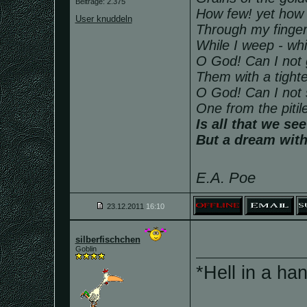
Beiträge: 2.375
How few! yet how 
User knuddeln
Through my finger
While I weep - whi
O God! Can I not 
Them with a tighte
O God! Can I not
One from the piti
Is all that we se
But a dream with
E.A. Poe
23.12.2011
16:10
silberfischchen
Goblin
*Hell in a ha