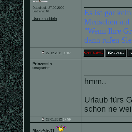
__________
Dabei seit: 27.09.2009
Es ist gar ke
Beiträge: 61
User knuddeln
Menschen auf 
"Wenn Ihre Gr
dann rufen Sie
27.12.2011
09:07
Prinzessin
unregistriert
hmm..
Urlaub fürs 
schon ne wei
22.01.2012
17:59
Blackfairy71