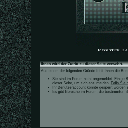
Ihnen wird der Zutritt zu dieser Seite verwehrt.
Aus einem der folgenden Gründe fehlt Ihnen die Bere
Sie sind im Forum nicht angemeldet. Einige B
dieser Seite, um sich anzumelden.
Falls Sie n
Ihr Benutzeraccount könnte gesperrt worden s
Es gibt Bereiche im Forum, die bestimmten Be