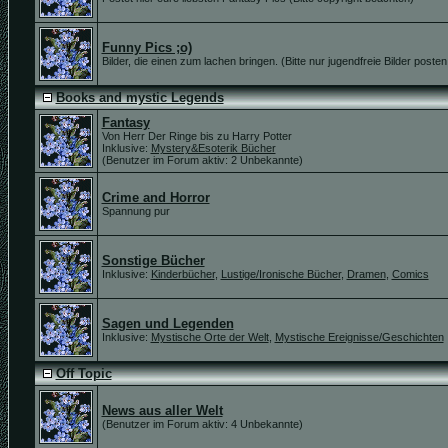
Funny Pics ;o)
Bilder, die einen zum lachen bringen. (Bitte nur jugendfreie Bilder posten
Books and mystic Legends
Fantasy
Von Herr Der Ringe bis zu Harry Potter
Inklusive:
Mystery&Esoterik Bücher
(Benutzer im Forum aktiv: 2 Unbekannte)
Crime and Horror
Spannung pur
Sonstige Bücher
Inklusive:
Kinderbücher
,
Lustige/Ironische Bücher
,
Dramen
,
Comics
Sagen und Legenden
Inklusive:
Mystische Orte der Welt
,
Mystische Ereignisse/Geschichten
Off Topic
News aus aller Welt
(Benutzer im Forum aktiv: 4 Unbekannte)