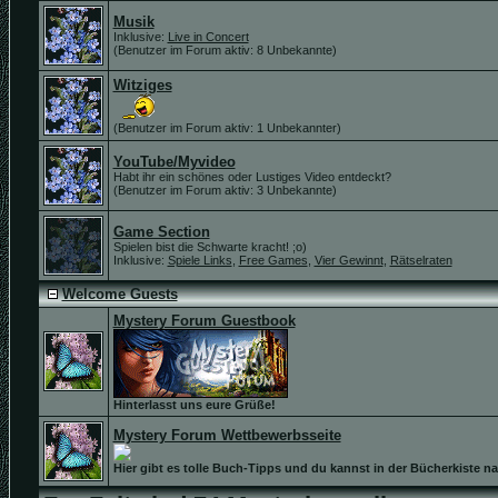
Musik
Inklusive:
Live in Concert
(Benutzer im Forum aktiv: 8 Unbekannte)
Witziges
(Benutzer im Forum aktiv: 1 Unbekannter)
YouTube/Myvideo
Habt ihr ein schönes oder Lustiges Video entdeckt?
(Benutzer im Forum aktiv: 3 Unbekannte)
Game Section
Spielen bist die Schwarte kracht! ;o)
Inklusive:
Spiele Links
,
Free Games
,
Vier Gewinnt
,
Rätselraten
Welcome Guests
Mystery Forum Guestbook
Hinterlasst uns eure Grüße!
Mystery Forum Wettbewerbsseite
Hier gibt es tolle Buch-Tipps und du kannst in der Bücherkiste n