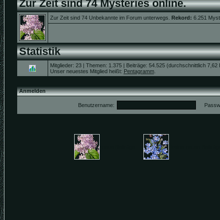
Zur Zeit sind 74 Mysteries online.
Zur Zeit sind 74 Unbekannte im Forum unterwegs.
Rekord:
6.251 Myst
Statistik
Mitglieder: 23 | Themen: 1.375 | Beiträge: 54.525 (durchschnittlich 7,62
Unser neuestes Mitglied heißt:
Pentagramm
.
Anmelden
Benutzername:
Passwo
neue Beiträge
keine neuen Beitr