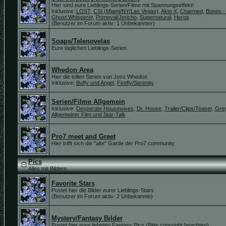
Hier sind eure Lieblings-Serien/Filme mit Spannungseffekt!
Inklusive:
LOST
,
CSI (Miami/NY/Las Vegas)
,
Akte X
,
Charmed
,
Bones -
Ghost Whisperer
,
Primeval/Jericho
,
Supernatural
,
Heros
(Benutzer im Forum aktiv: 1 Unbekannter)
Soaps/Telenovelas
Eure täglichen Lieblings-Serien
Whedon Area
Hier die tollen Serien von Joss Whedon
Inklusive:
Buffy und Angel
,
Firefly/Serenity
Serien/Filme Allgemein
Inklusive:
Desperate Housewives
,
Dr. House
,
Trailer/Clips/Teaser
,
Gre
Allgemeiner Film und Star-Talk
Pro7 meet and Greet
Hier trifft sich die "alte" Garde der Pro7 community.
Pics
Alles mit Bildern
Favorite Stars
Postet hier die Bilder eurer Lieblings-Stars
(Benutzer im Forum aktiv: 2 Unbekannte)
Mystery/Fantasy Bilder
Postet hier eure liebsten Fantasy Pics (Bitte copyright beachten)