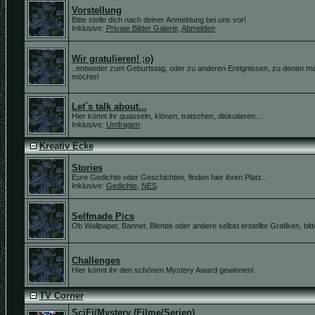
Vorstellung
Bitte stelle dich nach deiner Anmeldung bei uns vor!
Inklusive:
Private Bilder Galerie
,
Abmelden
Wir gratulieren! ;o)
..entweder zum Geburtstag, oder zu anderen Ereignissen, zu denen ma
möchte!
Let´s talk about...
Hier könnt ihr quasseln, klönen, tratschen, diskutieren...
Inklusive:
Umfragen
Kreativ Ecke
Stories
Eure Gedichte oder Geschichten, finden hier ihren Platz..
Inklusive:
Gedichte
,
NES
Selfmade Pics
Ob Wallpaper, Banner, Blends oder andere selbst erstellte Grafiken, bitte 
Challenges
Hier könnt ihr den schönen Mystery Award gewinnen!
TV Corner
SciFi/Mystery (Filme/Serien)