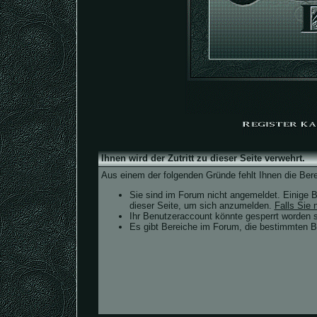
Ihnen wird der Zutritt zu dieser Seite verwehrt.
Aus einem der folgenden Gründe fehlt Ihnen die Bere
Sie sind im Forum nicht angemeldet. Einige B
dieser Seite, um sich anzumelden.
Falls Sie n
Ihr Benutzeraccount könnte gesperrt worden s
Es gibt Bereiche im Forum, die bestimmten Be