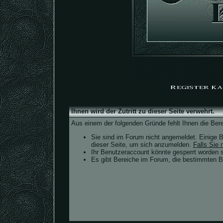
Ihnen wird der Zutritt zu dieser Seite verwehrt.
Aus einem der folgenden Gründe fehlt Ihnen die Bere
Sie sind im Forum nicht angemeldet. Einige B
dieser Seite, um sich anzumelden.
Falls Sie n
Ihr Benutzeraccount könnte gesperrt worden s
Es gibt Bereiche im Forum, die bestimmten Be