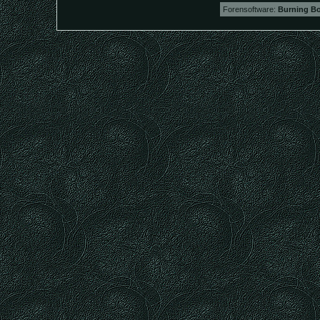
Forensoftware:
Burning Bo