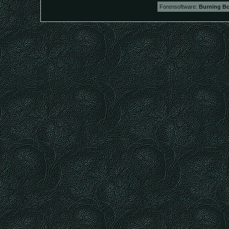
Forensoftware:
Burning Bo