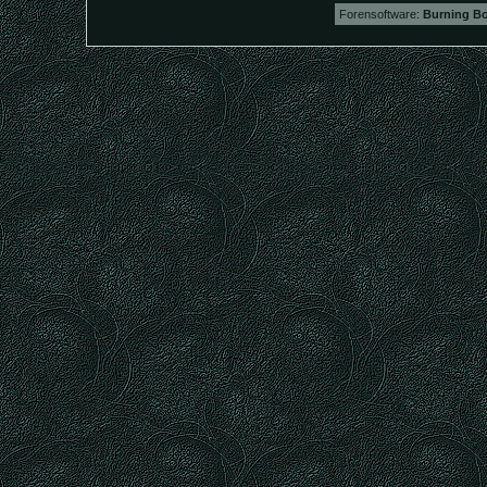
Forensoftware:
Burning Bo