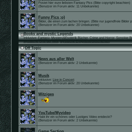
Postet hier eure liebsten Fantasy Pics (Bitte copyright beachten)
(Benutzer im Forum aktiv: 11 Unbekannte)
Funny Pics ;o)
Bilder, die einen zum lachen bringen. (Bitte nur jugendfreie Bilder 
(Benutzer im Forum aktiv: 20 Unbekannte)
Books and mystic Legends
Inklusive:
Fantasy
,
Mystery&Esoterik Bücher
,
Crime and Horror
,
Sonstige B
Mystische Orte der Welt
,
Mystische Ereignisse/Geschichten
Off Topic
News aus aller Welt
(Benutzer im Forum aktiv: 2 Unbekannte)
Musik
Inklusive:
Live in Concert
(Benutzer im Forum aktiv: 20 Unbekannte)
Witziges
YouTube/Myvideo
Habt ihr ein schönes oder Lustiges Video entdeckt?
(Benutzer im Forum aktiv: 2 Unbekannte)
Game Section