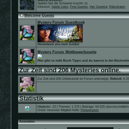
Spielen bist die Schwarte kracht! ;o)
Inklusive:
Spiele Links
,
Free Games
,
Vier Gewinnt
,
Rätselraten
Welcome Guests
Mystery Forum Guestbook
Hinterlasst uns eure Grüße!
Mystery Forum Wettbewerbsseite
Hier gibt es tolle Buch-Tipps und du kannst in der Bücherki
Zur Zeit sind 206 Mysteries online.
Zur Zeit sind 206 Unbekannte im Forum unterwegs.
Rekord:
6.25
Statistik
Mitglieder: 23 | Themen: 1.375 | Beiträge: 54.525 (durchschnittlic
Unser neuestes Mitglied heißt:
Pentagramm
.
Anmelden