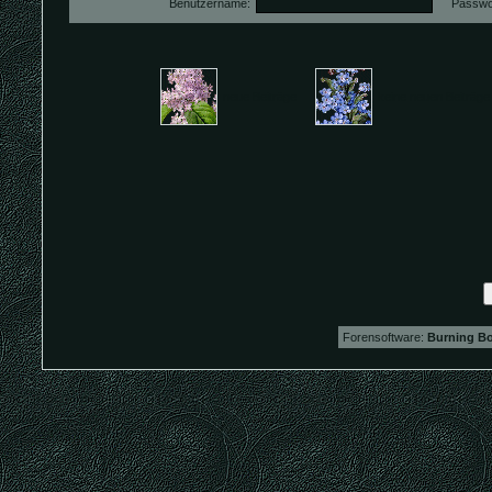
Benutzername:
Passwor
neue Beiträge
keine neuen Beiträ
Forensoftware:
Burning Bo