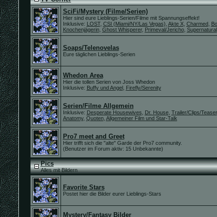
SciFi/Mystery (Filme/Serien)
Hier sind eure Lieblings-Serien/Filme mit Spannungseffekt!
Inklusive:
LOST
,
CSI (Miami/NY/Las Vegas)
,
Akte X
,
Charmed
,
Bo
Knochenjägerin
,
Ghost Whisperer
,
Primeval/Jericho
,
Supernatural
Soaps/Telenovelas
Eure täglichen Lieblings-Serien
Whedon Area
Hier die tollen Serien von Joss Whedon
Inklusive:
Buffy und Angel
,
Firefly/Serenity
Serien/Filme Allgemein
Inklusive:
Desperate Housewives
,
Dr. House
,
Trailer/Clips/Teaser
Anatomy
,
Quoten
,
Allgemeiner Film und Star-Talk
Pro7 meet and Greet
Hier trifft sich die "alte" Garde der Pro7 community.
(Benutzer im Forum aktiv: 15 Unbekannte)
Pics
Alles mit Bildern
Favorite Stars
Postet hier die Bilder eurer Lieblings-Stars
Mystery/Fantasy Bilder