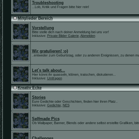
Troubleshooting
...Lob, Kritik und Fragen bitte hier rein!
Mitglieder Bereich
Vorstellung
Bitte stelle dich nach deiner Anmeldung bei uns vor!
Inklusive:
Private Bilder Galerie
,
Abmelden
Wir gratulieren! ;o)
..entweder zum Geburtstag, oder zu anderen Ereignissen, zu denen ma
Let´s talk about...
Hier könnt ihr quasseln, klönen, tratschen, diskutieren...
Inklusive:
Umfragen
Kreativ Ecke
Stories
Eure Gedichte oder Geschichten, finden hier ihren Platz..
Inklusive:
Gedichte
,
NES
Selfmade Pics
Ob Wallpaper, Banner, Blends oder andere selbst erstellte Grafiken, bitte 
Challenges