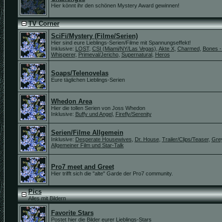
Hier könnt ihr den schönen Mystery Award gewinnen!
TV Corner
SciFi/Mystery (Filme/Serien)
Hier sind eure Lieblings-Serien/Filme mit Spannungseffekt!
Inklusive:
LOST
,
CSI (Miami/NY/Las Vegas)
,
Akte X
,
Charmed
,
Bones -
Whisperer
,
Primeval/Jericho
,
Supernatural
,
Heros
Soaps/Telenovelas
Eure täglichen Lieblings-Serien
Whedon Area
Hier die tollen Serien von Joss Whedon
Inklusive:
Buffy und Angel
,
Firefly/Serenity
Serien/Filme Allgemein
Inklusive:
Desperate Housewives
,
Dr. House
,
Trailer/Clips/Teaser
,
Gre
Allgemeiner Film und Star-Talk
Pro7 meet and Greet
Hier trifft sich die "alte" Garde der Pro7 community.
Pics
Alles mit Bildern
Favorite Stars
Postet hier die Bilder eurer Lieblings-Stars