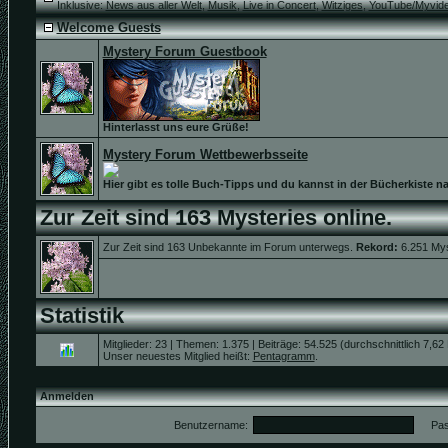
Inklusive:
News aus aller Welt
,
Musik
,
Live in Concert
,
Witziges
,
YouTube/Myvid
Welcome Guests
Mystery Forum Guestbook
Hinterlasst uns eure Grüße!
Mystery Forum Wettbewerbsseite
Hier gibt es tolle Buch-Tipps und du kannst in der Bücherkiste n
Zur Zeit sind 163 Mysteries online.
Zur Zeit sind 163 Unbekannte im Forum unterwegs.
Rekord:
6.251 Mys
Statistik
Mitglieder: 23 | Themen: 1.375 | Beiträge: 54.525 (durchschnittlich 7,62
Unser neuestes Mitglied heißt:
Pentagramm
.
Anmelden
Benutzername:
Pas