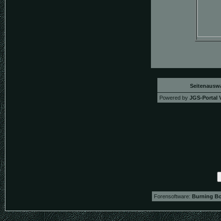
Seitenausw
Powered by
JGS-Portal V
Forensoftware:
Burning Bo