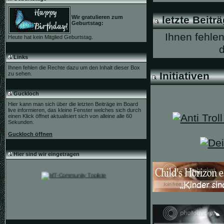
Wir gratulieren zum
letzte Beitr
Geburtstag:
Ihnen fehle
Heute hat kein Mitglied Geburtstag.
Links
Ihnen fehlen die Rechte dazu um den Inhalt dieser Box
Initiativen
zu sehen.
Guckloch
Hier kann man sich über die letzten Beiträge im Board
live informieren, das kleine Fenster welches sich durch
einen Klick öffnet aktualisiert sich von alleine alle 60
Sekunden.
Guckloch öffnen
Hier sind wir eingetragen