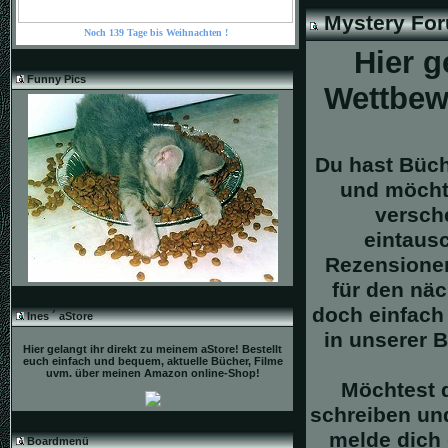
Mystery Fo
Noch 139 Tage bis Weihnachten !
Hier g
Funny Pics
Wettbew
Du hast Büch
und möchte
versch
eintaus
Rezensionen
für den nä
doch einfach
Ines ´ aStore
in unserer 
Hier gelangt ihr direkt zu meinem aStore! Bestellt
euch einfach und bequem, aktuelle Bücher, Filme
uvm. über meinen Amazon online-Shop!
Möchtest 
schreiben un
melde dich 
Boardmenü