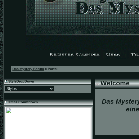
Das Mystery Forum
» Portal
StyleDropDown
Welcome
Das Myster
Xmas Countdown
ein