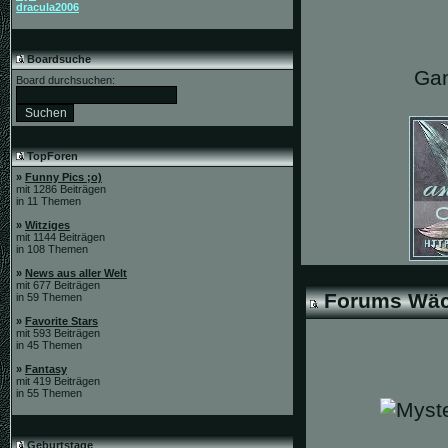
dracula2006
Boardsuche
Gan
Board durchsuchen:
TopForen
»
Funny Pics ;o)
mit 1286 Beiträgen
in 11 Themen
»
Witziges
mit 1144 Beiträgen
in 108 Themen
»
News aus aller Welt
mit 677 Beiträgen
Forums Wäc
in 59 Themen
»
Favorite Stars
mit 593 Beiträgen
in 45 Themen
»
Fantasy
mit 419 Beiträgen
in 55 Themen
Geburtstage