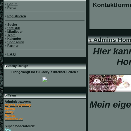
Kontaktformu
»
Forum
»
Portal
»
Registrieren
»
Suche
»
Statistik
»
Mitglieder
»
Team
Admins Hom
»
Kalender
»
Sponsoren
»
Partner
Hier kan
»
F.A.Q
Ho
Jacky Design
Hier gelangt ihr zu Jacky´s Internet-Seiten !
Team
Mein eige
Administratoren:
angels_epiphany
Denna
Jacky
Pantau
PummelFee
Super Moderatoren:
Aya