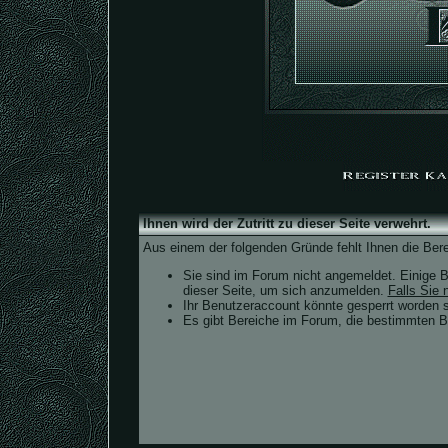
Ihnen wird der Zutritt zu dieser Seite verwehrt.
Aus einem der folgenden Gründe fehlt Ihnen die Bere
Sie sind im Forum nicht angemeldet. Einige B
dieser Seite, um sich anzumelden.
Falls Sie n
Ihr Benutzeraccount könnte gesperrt worden s
Es gibt Bereiche im Forum, die bestimmten Be