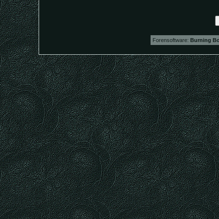
Forensoftware:
Burning Bo