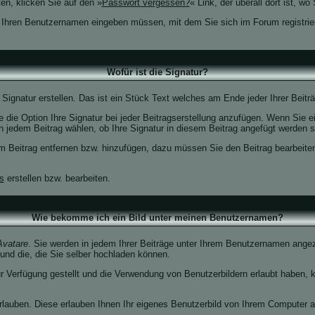
en, klicken Sie auf den »
Passwort vergessen?
« Link, der überall dort ist, 
e Ihren Benutzernamen eingeben müssen, mit dem Sie sich im Forum registri
Wofür ist die Signatur?
 Signatur erstellen. Das ist ein Stück Text welches am Ende jeder Ihrer Beit
 die Option Ihre Signatur bei jeder Beitragserstellung anzufügen. Wenn Sie e
 jedem Beitrag wählen, ob Ihre Signatur in diesem Beitrag angefügt werden so
m Beitrag entfernen bzw. hinzufügen, dazu müssen Sie den Beitrag bearbeiten 
s
erstellen bzw. bearbeiten.
Wie bekomme ich ein Bild unter meinen Benutzernamen?
Avatare
. Sie werden in jedem Ihrer Beiträge unter Ihrem Benutzernamen angeze
 und die, die Sie selber hochladen können.
ur Verfügung gestellt und die Verwendung von Benutzerbildern erlaubt haben, 
erlauben. Diese erlauben Ihnen Ihr eigenes Benutzerbild von Ihrem Computer 