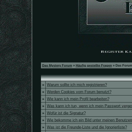
Das Mystery Forum
»
Häufig gestellte Fragen
» Das Forum
»
Warum sollte ich mich registrieren?
»
Werden Cookies vom Forum benutzt?
»
Wie kann ich mein Profil bearbeiten?
»
Was kann ich tun, wenn ich mein Passwort verg
»
Wofür ist die Signatur?
»
Wie bekomme ich ein Bild unter meinen Benutze
»
Was ist die Freunde-Liste und die Ignorierliste?