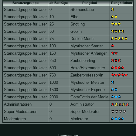
Benutzergruppe
ab Beiträge
Rangtitel
Rangzeichen
Standardgruppe für User
0
Sternenstaub
Standardgruppe für User
10
Elbe
Standardgruppe für User
25
Snotling
Standardgruppe für User
50
Goblin
Standardgruppe für User
75
Dunkle Macht
Standardgruppe für User
100
Mystischer Starter
Standardgruppe für User
150
Mystischer Anfänger
Standardgruppe für User
250
Zauberlehrling
Standardgruppe für User
500
Hexe/Hexenmeister
Standardgruppe für User
750
Zauberprofessor/in
Standardgruppe für User
1000
Mystischer Meister
Standardgruppe für User
1500
Mystischer Experte
Standardgruppe für User
2000
Gott/Göttin der Magie
Administratoren
0
Administrator
Super Moderatoren
0
Super Moderator
Moderatoren
0
Moderator
Impressum