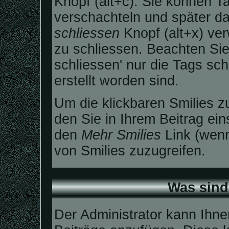
Knopf (alt+c). Sie können 
verschachteln und später 
schliessen
Knopf (alt+x) ve
zu schliessen. Beachten Sie 
schliessen' nur die Tags sc
erstellt worden sind.
Um die klickbaren Smilies zu
den Sie in Ihrem Beitrag ei
den
Mehr Smilies
Link (wenn
von Smilies zuzugreifen.
Was sind
Der Administrator kann Ihne