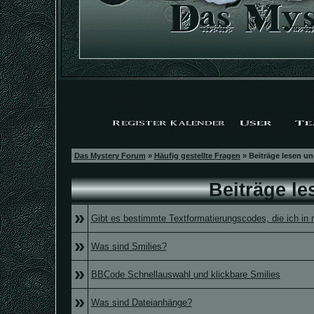
Das Mystery Forum
»
Häufig gestellte Fragen
» Beiträge lesen un
Beiträge l
»
Gibt es bestimmte Textformatierungscodes, die ich in
»
Was sind Smilies?
»
BBCode Schnellauswahl und klickbare Smilies
»
Was sind Dateianhänge?