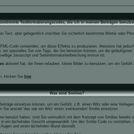
 bestimmte Textformatierungscodes, die ich in meinen Beiträgen benutz
len Text, aber gelegentlich möchten Sie sicherlich bestimmte Wörter oder Phr
TML-Code verwenden, um diese Effekte zu produzieren. Meistens hat jedoch
ein spezielles Set von Tags, die Sie benutzen können, um die geläufigsten T
willige Javascript und Seitenformatunterbrechung immun ist.
es
aktiviert hat, die Ihnen erlauben, kleine Bilder zu benutzen, um ein Gefühl
, klicken Sie
hier
.
Was sind Smilies?
n Beiträge einsetzen können, um ein Gefühl, z.B. einen Witz oder eine Verlege
ie anstatt 'das war ein Witz' einen 'zwinkernden' Smilie einsetzen.
e benutzt haben, sind Sie vermutlich mit dem Konzept von Smilies bereits 
in ein lächelndes Gesicht umgewandelt. Um den Smilie Code zu verstehen, 
Augen und einen lächelnden Mund darstellt.