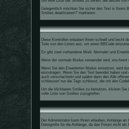
Um eine Liste der Smilies zu sehen, die derzeit vo
Gelegentlich möchten Sie sicher den Text in Ihrem 
Smilies deaktivieren?' markieren.
Diese Kontrollen erlauben Ihnen schnell und leicht 
Teile von den Listen aus, um einen BBCode einzutra
Es gibt zwei vorhandene Modi:
Normaler
und
Erweit
Wenn der
normale
Modus verwendet wird, erscheint e
Wenn Sie den
Erweiterten
Modus einsetzen, wird dur
einzutragen. Wenn Sie den Text beendet haben und 
auch verschachteln und später dann den
Alle offene
schliessen' nur die Tags schliesst, die mit den Code
Um die klickbaren Smilies zu benutzen, klicken Sie 
volle Liste von Smilies zuzugreifen.
Der Administrator kann Ihnen erlauben, Anhänge an I
Dateigröße für die Anhänge, da das Forum nicht als E