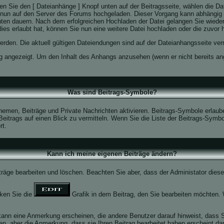
n Sie den [ Dateianhänge ] Knopf unten auf der Beitragsseite, wählen die Da
ird nun auf den Server des Forums hochgeladen. Dieser Vorgang kann abhängig 
ten dauern. Nach dem erfolgreichen Hochladen der Datei gelangen Sie wiede
ies erlaubt hat, können Sie nun eine weitere Datei hochladen oder die zuvor
rden. Die aktuell gültigen Dateiendungen sind auf der Dateianhangsseite ver
g angezeigt. Um den Inhalt des Anhangs anzusehen (wenn er nicht bereits ang
Was sind Beitrags-Symbole?
hemen, Beiträge und Private Nachrichten aktivieren. Beitrags-Symbole erlau
 Beitrags auf einen Blick zu vermitteln. Wenn Sie die Liste der Beitrags-Sym
rt.
Kann ich meine eigenen Beiträge ändern?
iträge bearbeiten und löschen. Beachten Sie aber, dass der Administator dies
cken Sie die
Grafik in dem Beitrag, den Sie bearbeiten möchten. 
nn eine Anmerkung erscheinen, die andere Benutzer darauf hinweist, dass Sie
n, aber die Anmerkung, dass sie Ihren Beitrag bearbeitet haben erscheint da