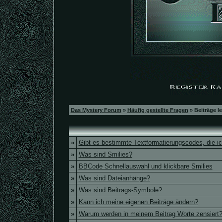
Das Mystery Forum
»
Häufig gestellte Fragen
» Beiträge l
»
Gibt es bestimmte Textformatierungscodes, die i
»
Was sind Smilies?
»
BBCode Schnellauswahl und klickbare Smilies
»
Was sind Dateianhänge?
»
Was sind Beitrags-Symbole?
»
Kann ich meine eigenen Beiträge ändern?
»
Warum werden in meinem Beitrag Worte zensiert