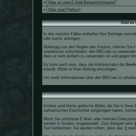
»
Was ist eine E-Mail-Benachrichtigung?
»
Was sind Präfixe?
Gibt es
In den meisten Fällen enthalten Ihre Beiträge norma
oder kursiv anzeigen.
Abhängig von den Regeln des Forums, können Sie H
stattdessen entschieden, den BBCode zu verwenden: 
dass er sehr einfach zu verwenden ist und gegen bös
Es kann auch sein, dass der Administrator die
Smili
erlaubt, Bilder in Ihren Beitrag einzufügen.
Um mehr Informationen über den BBCode zu erhalten
Smilies sind kleine grafische Bilder, die Sie in Ihre
sarkastischen Kommentar eingetragen haben, können S
Wenn Sie schonmal E-Mail- oder Internet-Chatsystem
werden in Smilies umgewandelt. Zum Beispiel wird
:)
Text betrachten: Sie werden sehen, dass das
:)
zwei 