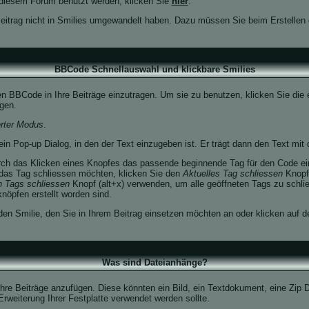
n diesem Forum benutzt werden, klicken Sie
hier
.
Beitrag nicht in Smilies umgewandelt haben. Dazu müssen Sie beim Erstellen 
BBCode Schnellauswahl und klickbare Smilies
den BBCode in Ihre Beiträge einzutragen. Um sie zu benutzen, klicken Sie di
gen.
erter Modus
.
in Pop-up Dialog, in den der Text einzugeben ist. Er trägt dann den Text mit
ch das Klicken eines Knopfes das passende beginnende Tag für den Code ein
das Tag schliessen möchten, klicken Sie den
Aktuelles Tag schliessen
Knopf 
n Tags schliessen
Knopf (alt+x) verwenden, um alle geöffneten Tags zu schlie
knöpfen erstellt worden sind.
den Smilie, den Sie in Ihrem Beitrag einsetzen möchten an oder klicken auf 
Was sind Dateianhänge?
hre Beiträge anzufügen. Diese könnten ein Bild, ein Textdokument, eine Zip D
rweiterung Ihrer Festplatte verwendet werden sollte.