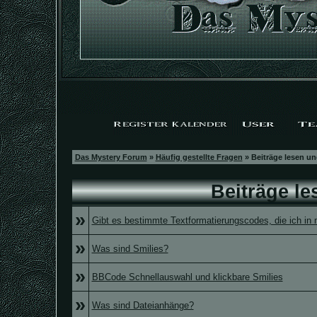
Das Mystery Forum
»
Häufig gestellte Fragen
» Beiträge lesen un
Beiträge l
»
Gibt es bestimmte Textformatierungscodes, die ich in
»
Was sind Smilies?
»
BBCode Schnellauswahl und klickbare Smilies
»
Was sind Dateianhänge?