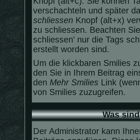
Knopf (alt+c). Sie können 
verschachteln und später 
schliessen
Knopf (alt+x) ve
zu schliessen. Beachten Sie 
schliessen' nur die Tags sc
erstellt worden sind.
Um die klickbaren Smilies zu
den Sie in Ihrem Beitrag ei
den
Mehr Smilies
Link (wenn
von Smilies zuzugreifen.
Was sind
Der Administrator kann Ihne