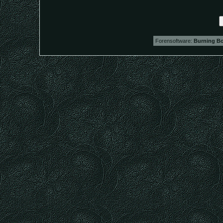
Forensoftware:
Burning Bo