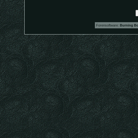
Forensoftware:
Burning Bo