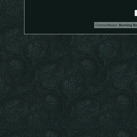
Forensoftware:
Burning Bo