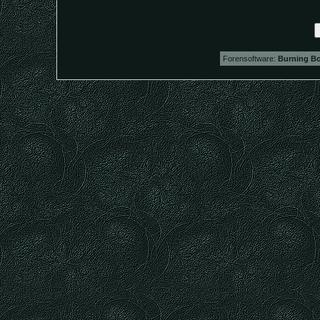
Forensoftware:
Burning Bo